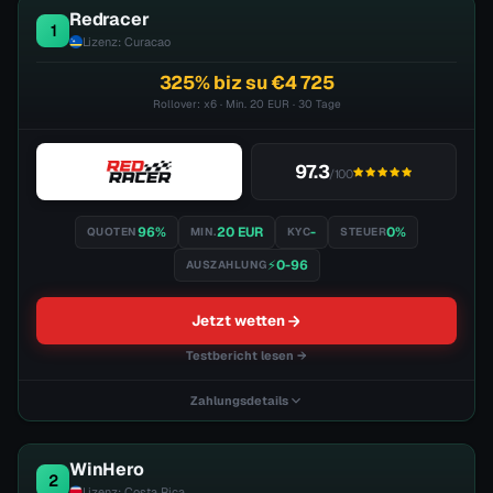
Redracer
1
Lizenz: Curacao
325% biz su €4 725
Rollover: x6 · Min. 20 EUR · 30 Tage
97.3
/100
96%
20 EUR
-
0%
QUOTEN
MIN.
KYC
STEUER
⚡0-96
AUSZAHLUNG
Jetzt wetten
Testbericht lesen →
Zahlungsdetails
Crypto-Zahlung
Live-Streams
WinHero
2
Schnelle App
Cashout
35+ Sportarten
Lizenz: Costa Rica