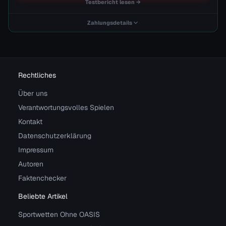
Testbericht lesen →
Zahlungsdetails
Crypto-Zahlung
Live-Streams
Schnelle App
Cashout
35+ Sportarten
Rechtliches
Methode:
Crypto, Creditcard, Interac
Max.:
20000 EUR
Über uns
Speed:
⚡0-72
Verantwortungsvolles Spielen
Kontakt
Creditcard
Applepay
Googlepay
Paysafecard
Skrill
Neteller
Datenschutzerklärung
Impressum
📝 Testbericht
📋 Bonusbedingungen
Autoren
Faktenchecker
Beliebte Artikel
Sportwetten Ohne OASIS