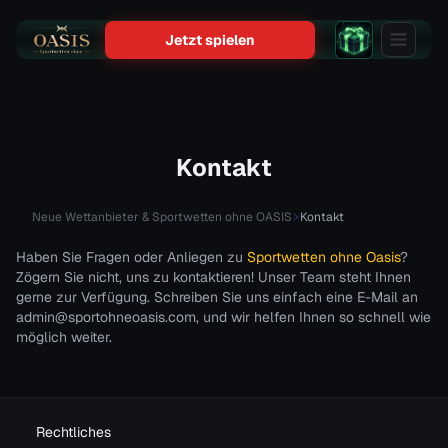
Jetzt spielen
Kontakt
Neue Wettanbieter & Sportwetten ohne OASIS
Kontakt
Haben Sie Fragen oder Anliegen zu
Sportwetten ohne Oasis
?
Zögern Sie nicht, uns zu kontaktieren! Unser Team steht Ihnen
gerne zur Verfügung. Schreiben Sie uns einfach eine E-Mail an
admin@sportohneoasis.com
, und wir helfen Ihnen so schnell wie
möglich weiter.
Rechtliches